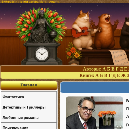
Биография и книги автора Метин Ардити
Авторы:
А
Б
В
Г
Д
Е
Книги:
А
Б
В
Г
Д
Е
Ж
Главная
Фантастика
Детективы и Триллеры
п
а
Любовные романы
г
Приключения