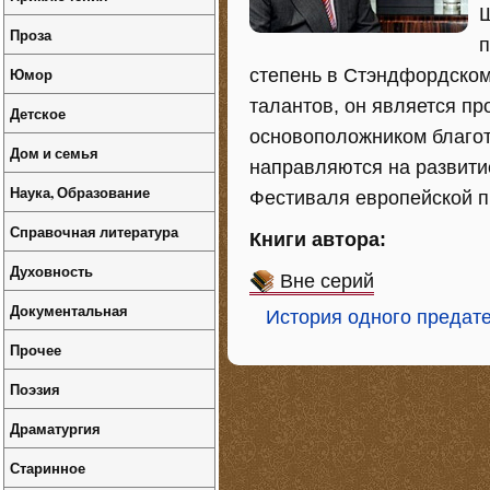
Ш
Проза
п
Юмор
степень в Стэндфордском
талантов, он является п
Детское
основоположником благот
Дом и семья
направляются на развити
Наука, Образование
Фестиваля европейской п
Справочная литература
Книги автора:
Духовность
Вне серий
Документальная
История одного предате
Прочее
Поэзия
Драматургия
Старинное