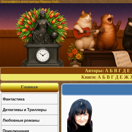
Биография и книги автора Мэриан Кайз
Авторы:
А
Б
В
Г
Д
Е
Книги:
А
Б
В
Г
Д
Е
Ж
Главная
Фантастика
Детективы и Триллеры
Любовные романы
Приключения