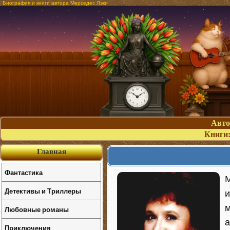
Биография и книги автора Мерседес Лэки
Авт
Книги
Главная
Фантастика
М
Детективы и Триллеры
и
м
Любовные романы
а
Приключения