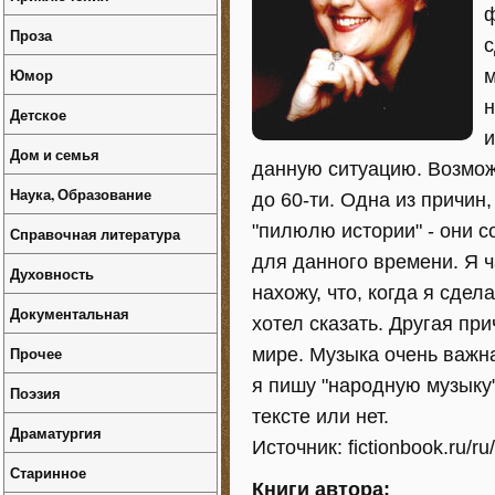
ф
Проза
с
Юмор
м
н
Детское
и
Дом и семья
данную ситуацию. Возможн
Наука, Образование
до 60-ти. Одна из причин,
"пилюлю истории" - они 
Справочная литература
для данного времени. Я ч
Духовность
нахожу, что, когда я сдел
Документальная
хотел сказать. Другая пр
Прочее
мире. Музыка очень важн
я пишу "народную музыку"
Поэзия
тексте или нет.
Драматургия
Источник: fictionbook.ru/ru
Старинное
Книги автора: