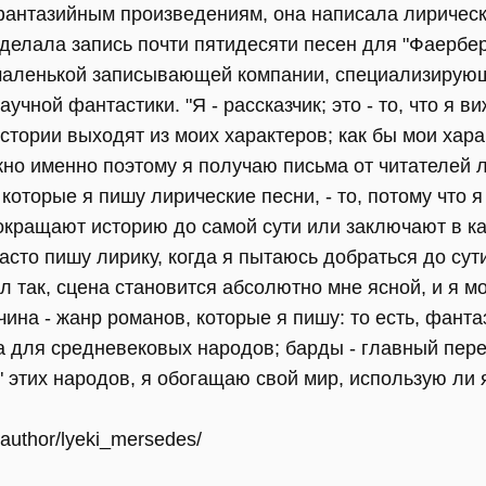
антазийным произведениям, она написала лирическ
делала запись почти пятидесяти песен для "Фаербер
аленькой записывающей компании, специализирующ
аучной фантастики. "Я - рассказчик; это - то, что я в
стории выходят из моих характеров; как бы мои хар
о именно поэтому я получаю письма от читателей лю
 которые я пишу лирические песни, - то, потому что я
сокращают историю до самой сути или заключают в к
асто пишу лирику, когда я пытаюсь добраться до сут
ал так, сцена становится абсолютно мне ясной, и я мо
ичина - жанр романов, которые я пишу: то есть, фант
а для средневековых народов; барды - главный пере
 этих народов, я обогащаю свой мир, использую ли 
/author/lyeki_mersedes/