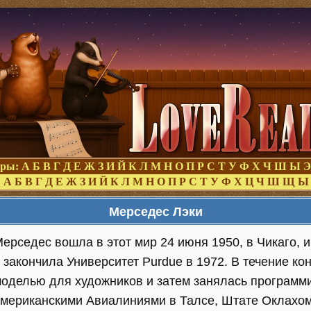
оры:
А
Б
В
Г
Д
Е
Ж
З
И
Й
К
Л
М
Н
О
П
Р
С
Т
У
Ф
Х
Ч
Ш
Ы
Э
:
А
Б
В
Г
Д
Е
Ж
З
И
Й
К
Л
М
Н
О
П
Р
С
Т
У
Ф
Х
Ц
Ч
Ш
Щ
Ы
Мерседес Лэки
ерседес вошла в этот мир 24 июня 1950, в Чикаго, 
 закончила Университет Purdue в 1972. В течение ко
оделью для художников и затем занялась программ
мериканскими Авиалиниями в Талсе, Штате Оклахом