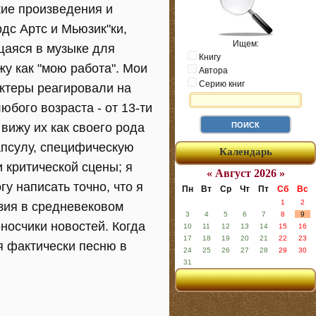
ие произведения и
дс Артс и Мьюзик"ки,
Ищем:
аяся в музыке для
Книгу
ижу как "мою работа". Мои
Автора
Серию книг
актеры реагировали на
бого возраста - от 13-ти
 вижу их как своего рода
апсулу, специфическую
Календарь
и критической сцены; я
« Август 2026 »
гу написать точно, что я
Пн
Вт
Ср
Чт
Пт
Сб
Вс
1
2
азия в средневековом
3
4
5
6
7
8
9
носчики новостей. Когда
10
11
12
13
14
15
16
17
18
19
20
21
22
23
я фактически песню в
24
25
26
27
28
29
30
31