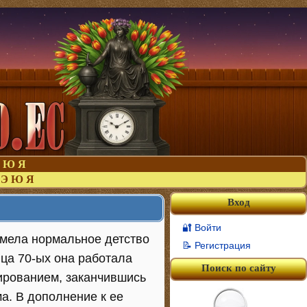
Ю
Я
Э
Ю
Я
Вход
🔐 Войти
имела нормальное детство
📝 Регистрация
нца 70-ых она работала
Поиск по сайту
ированием, заканчившись
а. В дополнение к ее