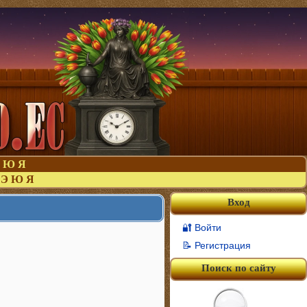
Ю
Я
Э
Ю
Я
Вход
🔐 Войти
📝 Регистрация
Поиск по сайту