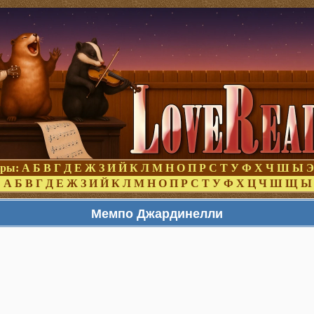
оры:
А
Б
В
Г
Д
Е
Ж
З
И
Й
К
Л
М
Н
О
П
Р
С
Т
У
Ф
Х
Ч
Ш
Ы
Э
:
А
Б
В
Г
Д
Е
Ж
З
И
Й
К
Л
М
Н
О
П
Р
С
Т
У
Ф
Х
Ц
Ч
Ш
Щ
Ы
Мемпо Джардинелли