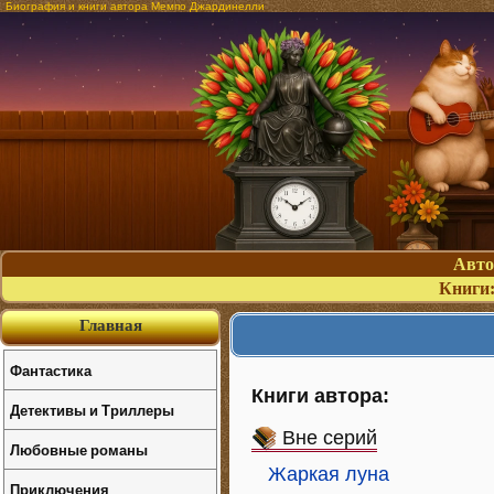
Биография и книги автора Мемпо Джардинелли
Авт
Книги
Главная
Фантастика
Книги автора:
Детективы и Триллеры
Вне серий
Любовные романы
Жаркая луна
Приключения