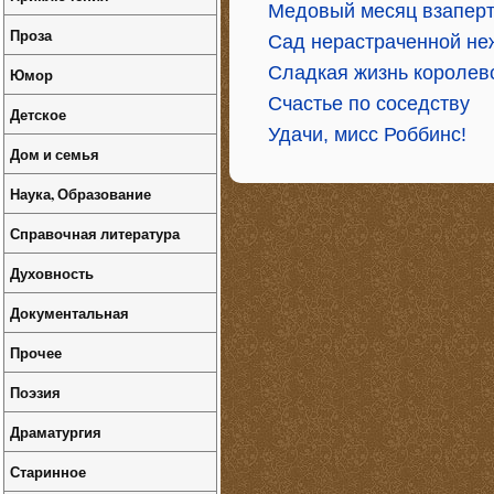
Медовый месяц взапер
Проза
Сад нерастраченной не
Сладкая жизнь королев
Юмор
Счастье по соседству
Детское
Удачи, мисс Роббинс!
Дом и семья
Наука, Образование
Справочная литература
Духовность
Документальная
Прочее
Поэзия
Драматургия
Старинное