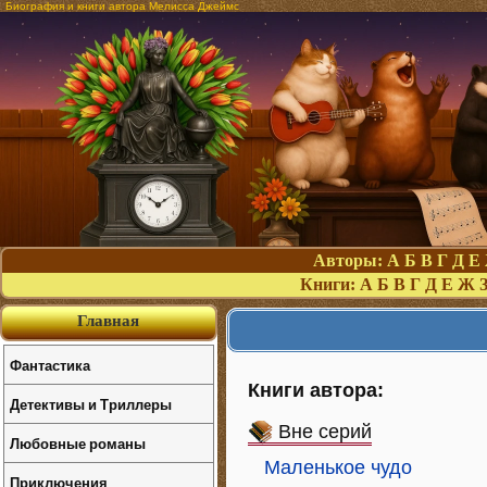
Биография и книги автора Мелисса Джеймс
Авторы:
А
Б
В
Г
Д
Е
Книги:
А
Б
В
Г
Д
Е
Ж
Главная
Фантастика
Книги автора:
Детективы и Триллеры
Вне серий
Любовные романы
Маленькое чудо
Приключения