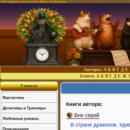
Биография и книги автора Меган Ллойд Дэвис
Авторы:
А
Б
В
Г
Д
Е
Книги:
А
Б
В
Г
Д
Е
Ж
Главная
Фантастика
Книги автора:
Детективы и Триллеры
Вне серий
Любовные романы
В стране драконов. Уди
Приключения