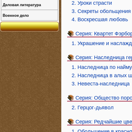
2. Уроки страсти
Деловая литература
3. Секреты обольщения
Военное дело
4. Воскресшая любовь
Серия: Квартет Фэрбо
1. Украшение и наслаж
Серия: Наследница ге
1. Наследница по найму
2. Наследница в алых 
3. Невеста-наследница
Серия: Общество поро
2. Герцог-дьявол
Серия: Редчайшие цв
1. Обольщение в красн