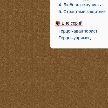
4. Любовь не купишь
5. Страстный защитник
Вне серий
Герцог-авантюрист
Герцог-упрямец