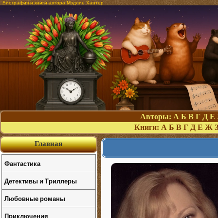
Биография и книги автора Мэдлин Хантер
Авторы:
А
Б
В
Г
Д
Е
Книги:
А
Б
В
Г
Д
Е
Ж
Главная
Фантастика
Детективы и Триллеры
Любовные романы
Приключения