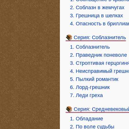
2. Соблазн в жемчугах
3. Грешница в шелках
4. Опасность в бриллиа
Серия: Соблазнитель
1. Соблазнитель
2. Праведник поневоле
3. Строптивая герцогин
4. Неисправимый грешн
5. Пылкий романтик
6. Лорд-грешник
7. Леди греха
Серия: Средневековы
1. Обладание
2. По воле судьбы