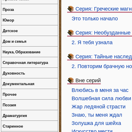
Серия: Греческие маг
Проза
Это только начало
Юмор
Детское
Серия: Необузданные 
Дом и семья
2. Я тебя узнала
Наука, Образование
Серия: Тайные насле
Справочная литература
2. Повторим брачную н
Духовность
Вне серий
Документальная
Влюбись в меня за час
Прочее
Волшебная сила любви
Поэзия
Жар ледяной страсти
Знаю, ты меня ждал
Драматургия
Золушка для шейха
Старинное
Искусство мести