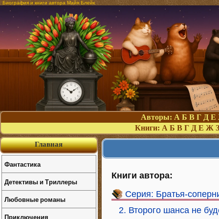
Биография и книги автора Майя Блейк
Авторы:
А
Б
В
Г
Д
Е
Книги:
А
Б
В
Г
Д
Е
Ж
Главная
Фантастика
Книги автора:
Детективы и Триллеры
Серия: Братья-соперн
Любовные романы
2. Второго шанса не буд
Приключения