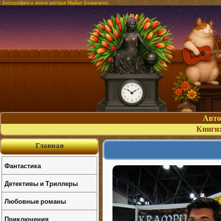
Биография и книги автора Майкл Боккачино
Авт
Книги
Главная
Фантастика
Детективы и Триллеры
Любовные романы
Приключения