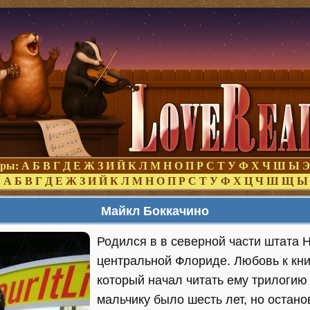
оры:
А
Б
В
Г
Д
Е
Ж
З
И
Й
К
Л
М
Н
О
П
Р
С
Т
У
Ф
Х
Ч
Ш
Ы
Э
:
А
Б
В
Г
Д
Е
Ж
З
И
Й
К
Л
М
Н
О
П
Р
С
Т
У
Ф
Х
Ц
Ч
Ш
Щ
Ы
Майкл Боккачино
Родился в в северной части штата 
центральной Флориде. Любовь к кн
который начал читать ему трилогию 
мальчику было шесть лет, но останов