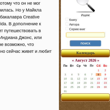
отому что он не мог
нчилась. Но у Майкла
Ищем:
бакалавра Creative
Книгу
lorida. В дополнение к
Автора
Серию книг
т путешествовать в
 Индиана Джонс, или
не возможно, что
но сейчас живет и любит
Календарь
« Август 2026 »
Пн
Вт
Ср
Чт
Пт
Сб
Вс
1
2
3
4
5
6
7
8
9
10
11
12
13
14
15
16
17
18
19
20
21
22
23
24
25
26
27
28
29
30
31