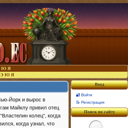
Ю
Я
Э
Ю
Я
Вход
🔐 Войти
Нью-Йорк и вырос в
📝 Регистрация
игам Майклу привил отец
Поиск по сайту
"Властелин колец", когда
ился, когда узнал, что