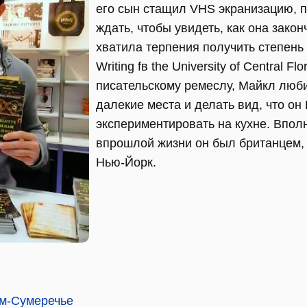
его сын стащил VHS экранизацию, п
ждать, чтобы увидеть, как она зако
хватила терпения получить степень 
Writing fв the University of Central F
писательскому ремеслу, Майкл люби
далекие места и делать вид, что он
экспериментировать на кухне. Впол
впрошлой жизни он был британцем, 
Нью-Йорк.
м-Сумеречье