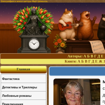
Биография и книги автора Май Шёвалль
Авторы:
А
Б
В
Г
Д
Е
Книги:
А
Б
В
Г
Д
Е
Ж
Главная
Фантастика
Детективы и Триллеры
с
д
Любовные романы
г
Приключения