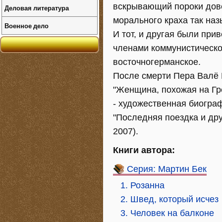
вскрывающий пороки дов
Деловая литература
морального краха так наз
Военное дело
И тот, и другая были при
членами коммунистическо
восточногерманское.
После смерти Пера Валё 
"Женщина, похожая на Гре
- художественная биогра
"Последняя поездка и други
2007).
Книги автора:
Серия: Мартин Бек
1. Розанна
2. Швед, который исчез
3. Человек на балконе