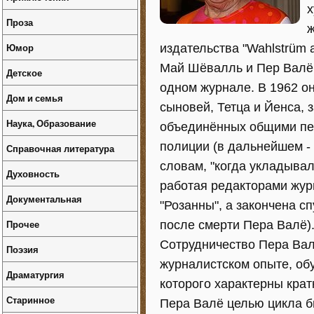
х
Проза
ж
Юмор
издательства "Wahlstrüm 
Май Шёвалль и Пер Валё в
Детское
одном журнале. В 1962 о
Дом и семья
сыновей, Тетца и Йенса,
Наука, Образование
объединённых общими пер
полиции (в дальнейшем -
Справочная литература
словам, "когда укладывал
Духовность
работая редакторами жур
Документальная
"Розанны", а закончена с
Прочее
после смерти Пера Валё)
Сотрудничество Пера Вал
Поэзия
журналистском опыте, об
Драматургия
которого характерны крат
Старинное
Пера Валё целью цикла бы