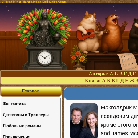
Биография и книги автора Мэй Макголдрик
Авторы:
А
Б
В
Г
Д
Е
Книги:
А
Б
В
Г
Д
Е
Ж
Главная
Фантастика
Макголдрик Мэ
Детективы и Триллеры
псевдоним дву
кроме этого он
Любовные романы
and James McG
Приключения