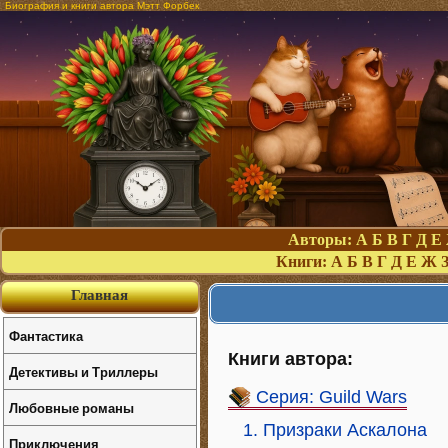
Биография и книги автора Мэтт Форбек
Авторы:
А
Б
В
Г
Д
Е
Книги:
А
Б
В
Г
Д
Е
Ж
Главная
Фантастика
Книги автора:
Детективы и Триллеры
Серия: Guild Wars
Любовные романы
1. Призраки Аскалона
Приключения