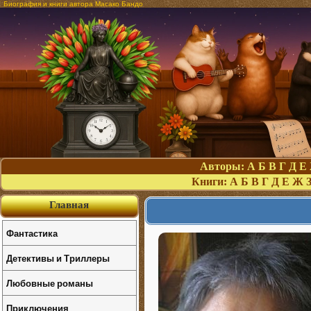
Биография и книги автора Масако Бандо
Авторы:
А
Б
В
Г
Д
Е
Книги:
А
Б
В
Г
Д
Е
Ж
Главная
Фантастика
Детективы и Триллеры
Любовные романы
Приключения