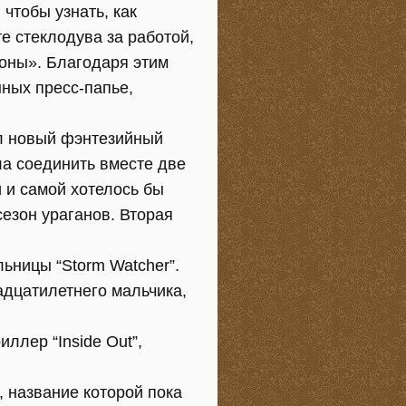
 чтобы узнать, как
е стеклодува за работой,
роны». Благодаря этим
ных пресс-папье,
ал новый фэнтезийный
ила соединить вместе две
 и самой хотелось бы
сезон ураганов. Вторая
ьницы “Storm Watcher”.
адцатилетнего мальчика,
ллер “Inside Out”,
, название которой пока