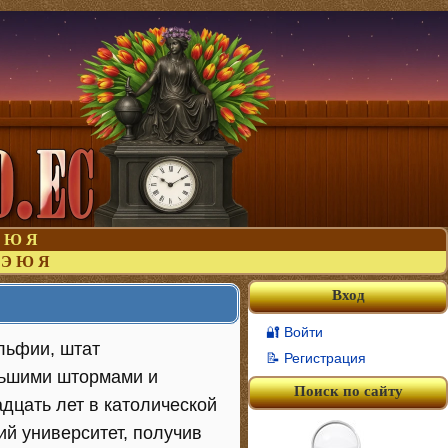
Ю
Я
Э
Ю
Я
Вход
🔐 Войти
льфии, штат
📝 Регистрация
льшими штормами и
Поиск по сайту
дцать лет в католической
й университет, получив