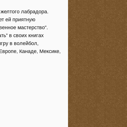
 желтого лабрадора.
ет ей приятную
енное мастерство”.
ь” в своих книгах
гру в волейбол,
Европе, Канаде, Мексике,