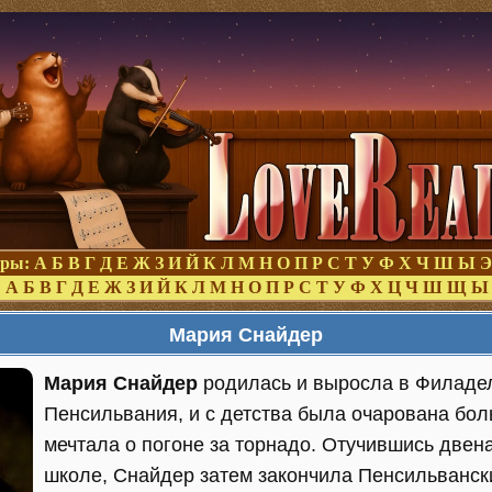
оры:
А
Б
В
Г
Д
Е
Ж
З
И
Й
К
Л
М
Н
О
П
Р
С
Т
У
Ф
Х
Ч
Ш
Ы
Э
:
А
Б
В
Г
Д
Е
Ж
З
И
Й
К
Л
М
Н
О
П
Р
С
Т
У
Ф
Х
Ц
Ч
Ш
Щ
Ы
Мария Снайдер
Мария Снайдер
родилась и выросла в Филаде
Пенсильвания, и с детства была очарована бо
мечтала о погоне за торнадо. Отучившись двена
школе, Снайдер затем закончила Пенсильвански