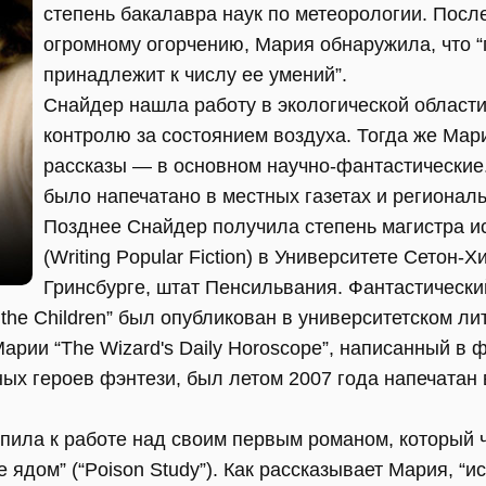
степень бакалавра наук по метеорологии. После
огромному огорчению, Мария обнаружила, что “
принадлежит к числу ее умений”.
Снайдер нашла работу в экологической области
контролю за состоянием воздуха. Тогда же Мар
рассказы — в основном научно-фантастические.
было напечатано в местных газетах и регионал
Позднее Снайдер получила степень магистра ис
(Writing Popular Fiction) в Университете Сетон-Хил
Гринсбурге, штат Пенсильвания. Фантастически
 the Children” был опубликован в университетском л
Марии “The Wizard's Daily Horoscope”, написанный в 
ых героев фэнтези, был летом 2007 года напечатан
пила к работе над своим первым романом, который ч
 ядом” (“Poison Study”). Как рассказывает Мария, “