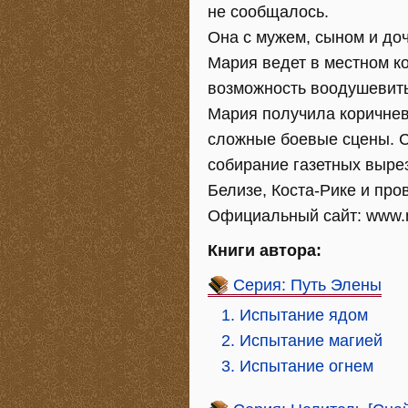
не сообщалось.
Она с мужем, сыном и до
Мария ведет в местном ко
возможность воодушевить
Мария получила коричнев
сложные боевые сцены. Ср
собирание газетных вырез
Белизе, Коста-Рике и про
Официальный сайт: www.m
Книги автора:
Серия: Путь Элены
1. Испытание ядом
2. Испытание магией
3. Испытание огнем