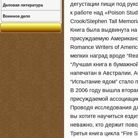
дегустации пищи под рук
Деловая литература
к работе над «Poison Stu
Военное дело
Crook/Stephen Tall Memo
Книга была выдвинута на 
присуждаемую Американск
Romance Writers of Ameri
мелких наград вроде “Rea
“Лучшая книга в бумажной
напечатан в Австралии, А
“Испытание ядом” стало пе
В 2006 году вышла вторая
присуждаемой ассоциацией 
Проводя исследования дл
вы хотите научиться езди
неважно, кто держит пов
Третья книга цикла “Fire 