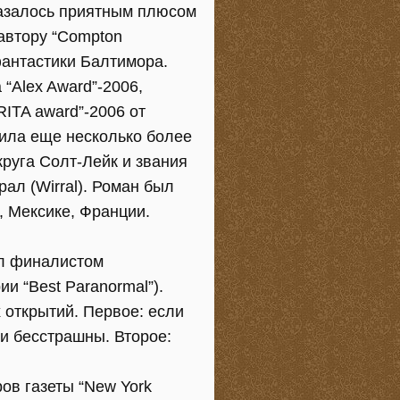
казалось приятным плюсом
 автору “Compton
фантастики Балтимора.
 “Alex Award”-2006,
ITA award”-2006 от
учила еще несколько более
круга Солт-Лейк и звания
ал (Wirral). Роман был
, Мексике, Франции.
ал финалистом
и “Best Paranormal”).
 открытий. Первое: если
 и бесстрашны. Второе:
ров газеты “New York