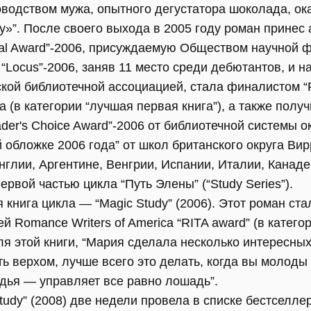
оводством мужа, опытного дегустатора шоколада, о
dy»”. После своего выхода в 2005 году роман принес
rial Award”-2006, присуждаемую Обществом научной 
“Locus”-2006, заняв 11 место среди дебютантов, и на
ой библиотечной ассоциацией, стала финалистом “R
ca (в категории “лучшая первая книга”), а также пол
der's Choice Award”-2006 от библиотечной системы о
 обложке 2006 года” от школ британского округа Вирр
нглии, Аргентине, Венгрии, Испании, Италии, Канаде
рвой частью цикла “Путь Элены” (“Study Series”).
 книга цикла — “Magic Study” (2006). Этот роман ст
Romance Writers of America “RITA award” (в категори
я этой книги, “Мария сделала несколько интересных
ть верхом, лучше всего это делать, когда вы молоды
одья — управляет все равно лошадь”.
Study” (2008) две недели провела в списке бестселле