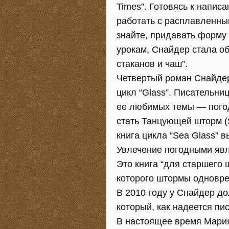
Times”. Готовясь к напис
работать с расплавленным
знайте, придавать форму 
урокам, Снайдер стала о
стаканов и чаш”.
Четвертый роман Снайдер
цикл “Glass”. Писательни
ее любимых темы — погоду
стать Танцующей шторм (S
книга цикла “Sea Glass” 
Увлечение погодными явл
Это книга “для старшего
которого штормы одновре
В 2010 году у Снайдер до
который, как надеется пи
В настоящее время Мария 