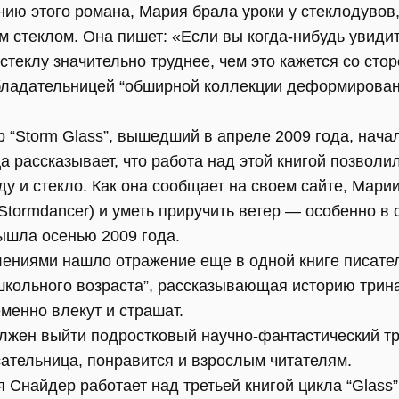
анию этого романа, Мария брала уроки у стеклодувов,
 стеклом. Она пишет: «Если вы когда-нибудь увидит
стеклу значительно труднее, чем это кажется со сто
бладательницей “обширной коллекции деформирован
 “Storm Glass”, вышедший в апреле 2009 года, нач
ца рассказывает, что работа над этой книгой позвол
 и стекло. Как она сообщает на своем сайте, Марии
tormdancer) и уметь приручить ветер — особенно в 
вышла осенью 2009 года.
ениями нашло отражение еще в одной книге писател
 школьного возраста”, рассказывающая историю трин
менно влекут и страшат.
лжен выйти подростковый научно-фантастический три
сательница, понравится и взрослым читателям.
Снайдер работает над третьей книгой цикла “Glass”