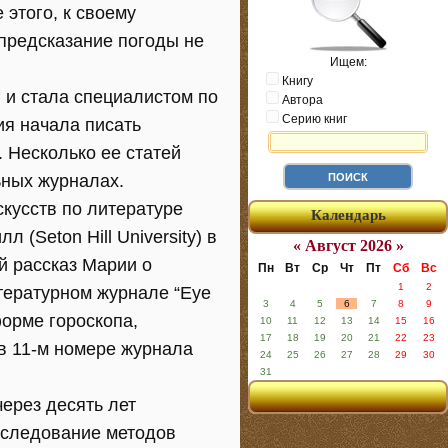
 этого, к своему
предсказание погоды не
Ищем:
Книгу
 и стала специалистом по
Автора
Серию книг
ия начала писать
 Несколько ее статей
ьных журналах.
кусств по литературе
Календарь
л (Seton Hill University) в
« Август 2026 »
й рассказ Марии о
Пн
Вт
Ср
Чт
Пт
Сб
Вс
1
2
итературном журнале “Eye
3
4
5
6
7
8
9
форме гороскопа,
10
11
12
13
14
15
16
17
18
19
20
21
22
23
 в 11-м номере журнала
24
25
26
27
28
29
30
31
ерез десять лет
исследование методов