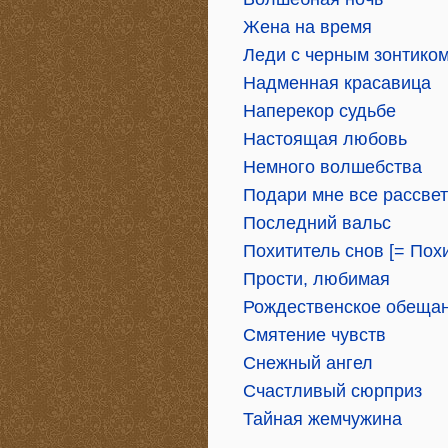
Жена на время
Леди с черным зонтико
Надменная красавица
Наперекор судьбе
Настоящая любовь
Немного волшебства
Подари мне все рассве
Последний вальс
Похититель снов [= Пох
Прости, любимая
Рождественское обеща
Смятение чувств
Снежный ангел
Счастливый сюрприз
Тайная жемчужина