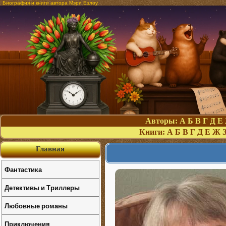
Биография и книги автора Мэри Бэлоу
Авторы:
А
Б
В
Г
Д
Е
Книги:
А
Б
В
Г
Д
Е
Ж
Главная
Фантастика
Детективы и Триллеры
Любовные романы
Приключения