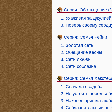
Серия: Обольщение (
1. Ухаживая за Джулией
3. Поверь своему сердц
Серия: Семья Рейни
1. Золотая сеть
2. Обещание весны
3. Сети любви
4. Сети соблазна
Серия: Семья Хакстеб
1. Сначала свадьба
2. Не устоять перед со
3. Наконец пришла люб
4. Соблазнительный анг