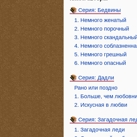
Серия: Бедвины
1. Немного женатый
2. Немного порочный
3. Немного скандальны
4. Немного соблазненна
5. Немного грешный
6. Немного опасный
Серия: Дадли
Рано или поздно
1. Больше, чем любовн
2. Искусная в любви
Серия: Загадочная ле
1. Загадочная леди