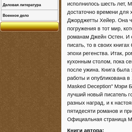
исполнилось шесть лет, М
Деловая литература
достаточно времени для 
Военное дело
Джорджетты Хейер. Она ч
погружения в тот мир, ко
романам Джейн Остен. И о
писать, то в своих книга
эпохи регенства. Итак, ро
кухонным столом, пока се
после ужина. Книга была 
работы и опубликована в 
Masked Deception" Мэри Б
лучший новый писатель г
разных наград, и к насто
пятидесяти романов и при
Официальная страница Мэр
Книги автора: