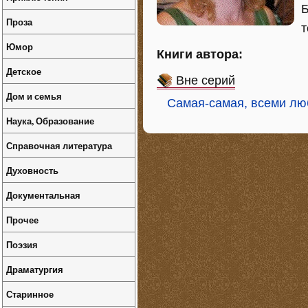
Б
Проза
т
Юмор
Книги автора:
Детское
Вне серий
Дом и семья
Самая-самая, всеми люб
Наука, Образование
Справочная литература
Духовность
Документальная
Прочее
Поэзия
Драматургия
Старинное