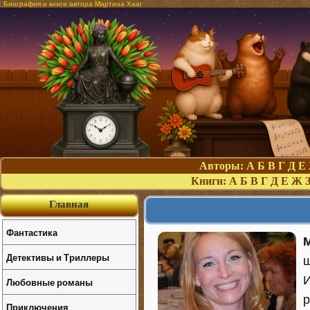
Биография и книги автора Мартина Хааг
Авторы:
А
Б
В
Г
Д
Е
Книги:
А
Б
В
Г
Д
Е
Ж
Главная
Фантастика
Детективы и Триллеры
ш
И
Любовные романы
р
Приключения