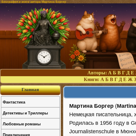
Биография и книги автора Мартина Боргер
Авторы:
А
Б
В
Г
Д
Е
Книги:
А
Б
В
Г
Д
Е
Ж
Главная
Фантастика
Мартина Боргер
(
Martin
Детективы и Триллеры
Немецкая писательница, ж
Родилась в 1956 году в 
Любовные романы
Journalistenschule в Мюн
Приключения