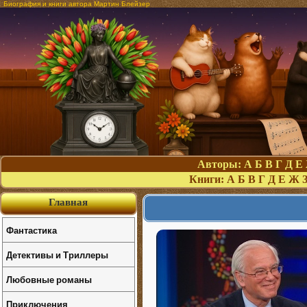
Биография и книги автора Мартин Блейзер
Авторы:
А
Б
В
Г
Д
Е
Книги:
А
Б
В
Г
Д
Е
Ж
Главная
Фантастика
Детективы и Триллеры
Любовные романы
Приключения