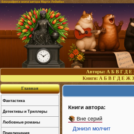
Биография и книги автора Марти Леймбах
Авторы:
А
Б
В
Г
Д
Е
Книги:
А
Б
В
Г
Д
Е
Ж
Главная
Фантастика
Книги автора:
Детективы и Триллеры
Вне серий
Любовные романы
Дэниэл молчит
Приключения