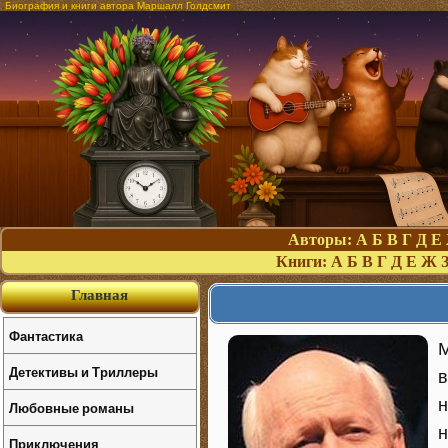
Биография и книги автора Маршалл Голдсмит
Авторы:
А
Б
В
Г
Д
Е
Книги:
А
Б
В
Г
Д
Е
Ж
Главная
Фантастика
М
Детективы и Триллеры
в
н
Любовные романы
н
Приключения