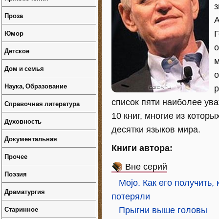
з
Проза
А
Юмор
Г
о
Детское
м
Дом и семья
о
Наука, Образование
р
список пяти наиболее ува
Справочная литература
10 книг, многие из котор
Духовность
десятки языков мира.
Документальная
Книги автора:
Прочее
Вне серий
Поэзия
Mojo. Как его получить, 
Драматургия
потеряли
Старинное
Прыгни выше головы