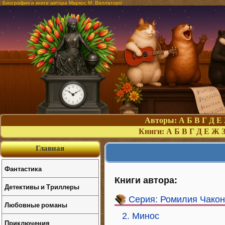
Биография и книги автора Маркос М. Виллаторо
Авторы:
А
Б
В
Г
Д
Е
Книги:
А
Б
В
Г
Д
Е
Ж
Главная
Фантастика
Книги автора:
Детективы и Триллеры
Серия: Ромилия Чакон
Любовные романы
2. Минос
Приключения