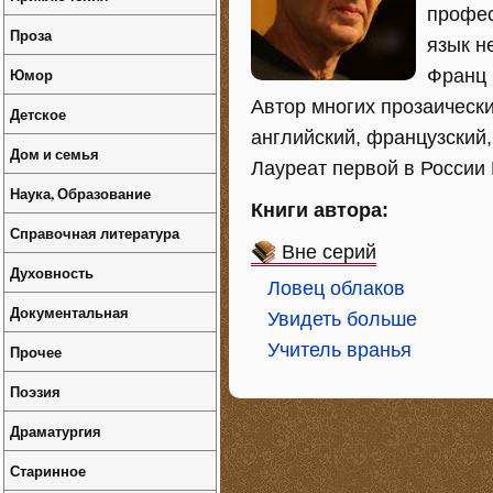
профес
Проза
язык н
Юмор
Франц 
Автор многих прозаически
Детское
английский, французский,
Дом и семья
Лауреат первой в России 
Наука, Образование
Книги автора:
Справочная литература
Вне серий
Духовность
Ловец облаков
Документальная
Увидеть больше
Учитель вранья
Прочее
Поэзия
Драматургия
Старинное