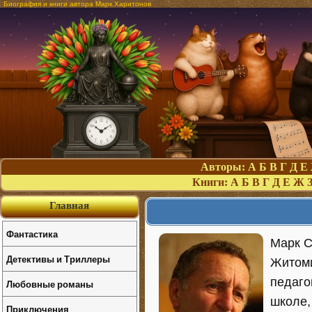
Биография и книги автора Марк Харитонов
Авторы:
А
Б
В
Г
Д
Е
Книги:
А
Б
В
Г
Д
Е
Ж
Главная
Фантастика
Марк С
Детективы и Триллеры
Житоми
педаго
Любовные романы
школе, 
Приключения