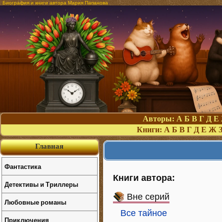
Биография и книги автора Мария Папанова
Авторы:
А
Б
В
Г
Д
Е
Книги:
А
Б
В
Г
Д
Е
Ж
Главная
Фантастика
Книги автора:
Детективы и Триллеры
Вне серий
Любовные романы
Все тайное
Приключения