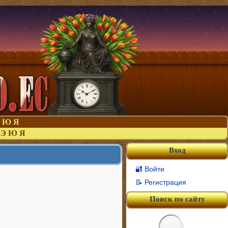
Ю
Я
Э
Ю
Я
Вход
🔐 Войти
📝 Регистрация
Поиск по сайту