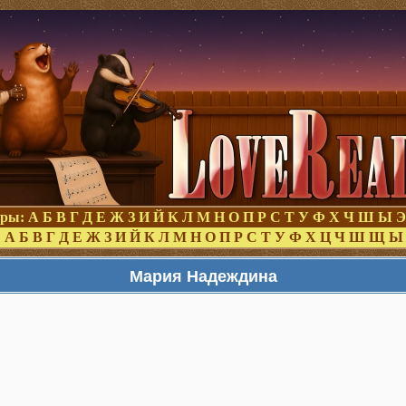
оры:
А
Б
В
Г
Д
Е
Ж
З
И
Й
К
Л
М
Н
О
П
Р
С
Т
У
Ф
Х
Ч
Ш
Ы
Э
:
А
Б
В
Г
Д
Е
Ж
З
И
Й
К
Л
М
Н
О
П
Р
С
Т
У
Ф
Х
Ц
Ч
Ш
Щ
Ы
Мария Надеждина