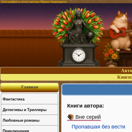
Биография и книги автора Мария Надеждина
Авт
Книги
Главная
Фантастика
Книги автора:
Детективы и Триллеры
Вне серий
Любовные романы
Пропавшая без вести
Приключения