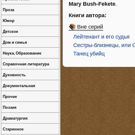
Mary Bush-Fekete
.
Проза
Книги автора:
Юмор
Вне серий
Детское
Лейтенант и его судья
Дом и семья
Сестры-близнецы, или С
Наука, Образование
Танец убийц
Справочная литература
Духовность
Документальная
Прочее
Поэзия
Драматургия
Старинное