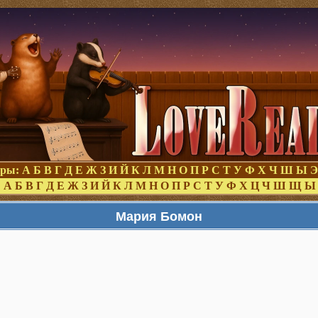
оры:
А
Б
В
Г
Д
Е
Ж
З
И
Й
К
Л
М
Н
О
П
Р
С
Т
У
Ф
Х
Ч
Ш
Ы
Э
:
А
Б
В
Г
Д
Е
Ж
З
И
Й
К
Л
М
Н
О
П
Р
С
Т
У
Ф
Х
Ц
Ч
Ш
Щ
Ы
Мария Бомон