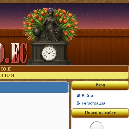
Ю
Я
Э
Ю
Я
Вход
🔐 Войти
📝 Регистрация
Поиск по сайту