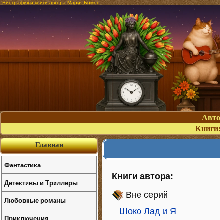
Биография и книги автора Мария Бомон
Авт
Книги
Главная
Фантастика
Книги автора:
Детективы и Триллеры
Вне серий
Любовные романы
Шоко Лад и Я
Приключения