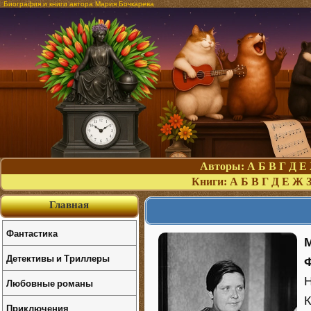
Биография и книги автора Мария Бочкарева
Авторы:
А
Б
В
Г
Д
Е
Книги:
А
Б
В
Г
Д
Е
Ж
Главная
Фантастика
М
Детективы и Триллеры
Ф
Н
Любовные романы
К
Приключения