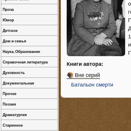
о
Проза
г
Юмор
П
Д
Детское
1
Дом и семья
и
Наука, Образование
Г
Справочная литература
Книги автора:
Духовность
Вне серий
Документальная
Батальон смерти
Прочее
Поэзия
Драматургия
Старинное