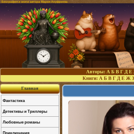
Биография и книги автора Мария Ануфриева
Авторы:
А
Б
В
Г
Д
Е
Книги:
А
Б
В
Г
Д
Е
Ж
Главная
Фантастика
Детективы и Триллеры
Любовные романы
Приключения