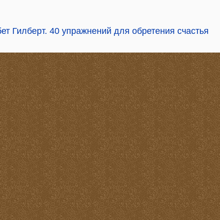
бет Гилберт. 40 упражнений для обретения счастья