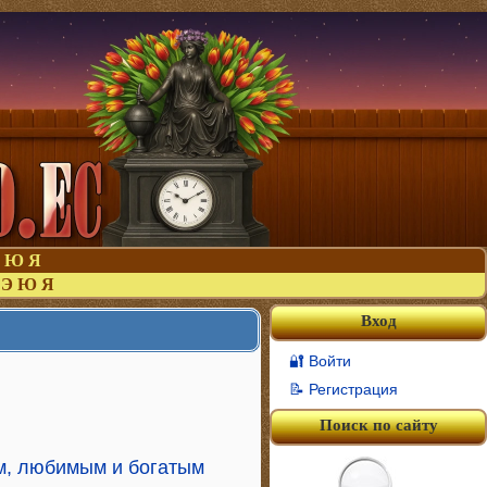
Ю
Я
Э
Ю
Я
Вход
🔐 Войти
📝 Регистрация
Поиск по сайту
ым, любимым и богатым