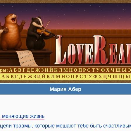
оры:
А
Б
В
Г
Д
Е
Ж
З
И
Й
К
Л
М
Н
О
П
Р
С
Т
У
Ф
Х
Ч
Ш
Ы
Э
:
А
Б
В
Г
Д
Е
Ж
З
И
Й
К
Л
М
Н
О
П
Р
С
Т
У
Ф
Х
Ц
Ч
Ш
Щ
Ы
Мария Абер
, меняющие жизнь
Исцели травмы, которые мешают тебе быть счастлив