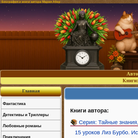
Биография и книги автора Мария Абер
Авт
Книги
Главная
Фантастика
Книги автора:
Детективы и Триллеры
Серия: Тайные знания
Любовные романы
15 уроков Лиз Бурбо. 
Приключения