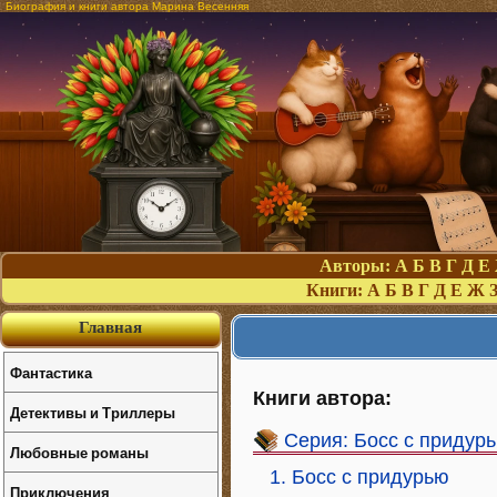
Биография и книги автора Марина Весенняя
Авторы:
А
Б
В
Г
Д
Е
Книги:
А
Б
В
Г
Д
Е
Ж
Главная
Фантастика
Книги автора:
Детективы и Триллеры
Серия: Босс с придур
Любовные романы
1. Босс с придурью
Приключения