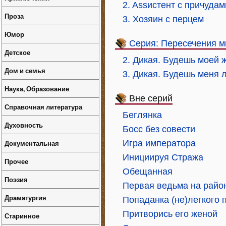
2. Assистент с причудам
Проза
3. Хозяин с перцем
Юмор
Серия: Пересечения м
Детское
2. Дикая. Будешь моей 
Дом и семья
3. Дикая. Будешь меня 
Наука, Образование
Вне серий
Справочная литература
Беглянка
Духовность
Босс без совести
Документальная
Игра императора
Инициируя Стража
Прочее
Обещанная
Поэзия
Первая ведьма на райо
Драматургия
Попаданка (не)легкого 
Притворись его женой
Старинное