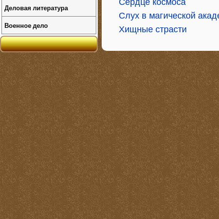
Сердце космоса
Деловая литература
Слух в магической ака
Военное дело
Хищные страсти