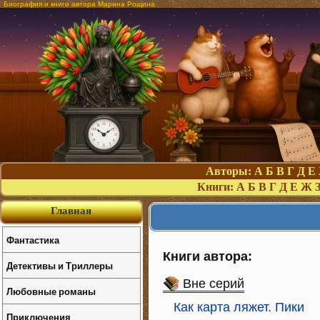
Биография и книги автора Марина Рощина
Авторы:
А
Б
В
Г
Д
Е
Книги:
А
Б
В
Г
Д
Е
Ж
Главная
Фантастика
Книги автора:
Детективы и Триллеры
Вне серий
Любовные романы
Как карта ляжет. Пики
Приключения