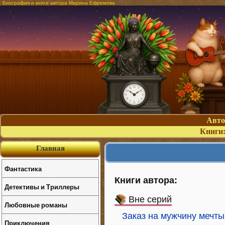
Биография и книги автора Марина Ефремова
Авт
Книги
Главная
Фантастика
Книги автора:
Детективы и Триллеры
Вне серий
Любовные романы
Заказ на мужчину мечты
Приключения