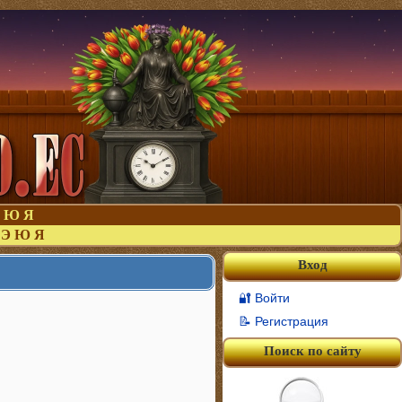
Ю
Я
Э
Ю
Я
Вход
🔐 Войти
📝 Регистрация
Поиск по сайту