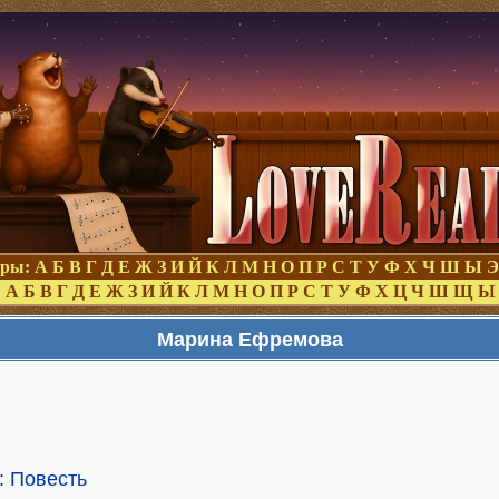
оры:
А
Б
В
Г
Д
Е
Ж
З
И
Й
К
Л
М
Н
О
П
Р
С
Т
У
Ф
Х
Ч
Ш
Ы
Э
:
А
Б
В
Г
Д
Е
Ж
З
И
Й
К
Л
М
Н
О
П
Р
С
Т
У
Ф
Х
Ц
Ч
Ш
Щ
Ы
Марина Ефремова
: Повесть