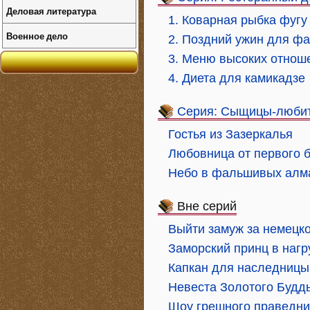
Деловая литература
1. Коварная рыбка фугу
Военное дело
2. Поздний ужин для ф
3. Меню высоких отнош
4. Диета для камикадзе
Серия: Сыщицы-любит
Гостья из Зазеркалья
Любовница от первого 
Небо в фальшивых алм
Вне серий
Выйти замуж за немецк
Заморский принц в нагр
Капкан для наследницы
Невеста Золотого Будд
Шоу грешного праведни