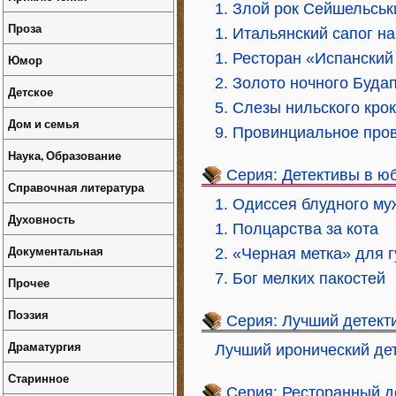
1. Злой рок Сейшельськ
Проза
1. Итальянский сапог на
1. Ресторан «Испанский
Юмор
2. Золото ночного Буда
Детское
5. Слезы нильского кро
Дом и семья
9. Провинциальное про
Наука, Образование
Серия: Детективы в ю
Справочная литература
1. Одиссея блудного му
Духовность
1. Полцарства за кота
Документальная
2. «Черная метка» для г
7. Бог мелких пакостей
Прочее
Поэзия
Серия: Лучший детект
Драматургия
Лучший иронический де
Старинное
Серия: Ресторанный д