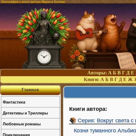
Биография и книги автора Марина Белова
Авторы:
А
Б
В
Г
Д
Е
Книги:
А
Б
В
Г
Д
Е
Ж
Главная
Фантастика
Книги автора:
Детективы и Триллеры
Серия: Вокруг света 
Любовные романы
Козни туманного Альби
Приключения