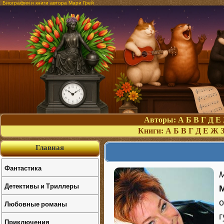
Биография и книги автора Мари Грей
Авторы:
А
Б
В
Г
Д
Е
Книги:
А
Б
В
Г
Д
Е
Ж
Главная
Фантастика
M
Детективы и Триллеры
о
Любовные романы
г
Приключения