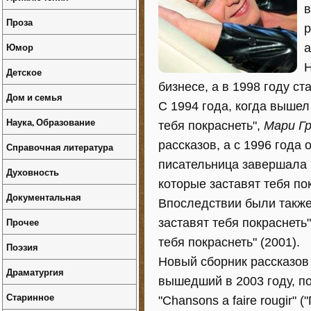
в
Проза
р
Юмор
а
Н
Детское
бизнесе, а в 1998 году с
Дом и семья
С 1994 года, когда вышел
Наука, Образование
тебя покраснеть",
Мари Г
рассказов, а с 1996 года
Справочная литература
писательница завершала 
Духовность
которые заставят тебя пок
Документальная
Впоследствии были также
Прочее
заставят тебя покраснеть"
тебя покраснеть" (2001).
Поэзия
Новый сборник рассказов 
Драматургия
вышедший в 2003 году, по
Старинное
"Chansons a faire rougir" 