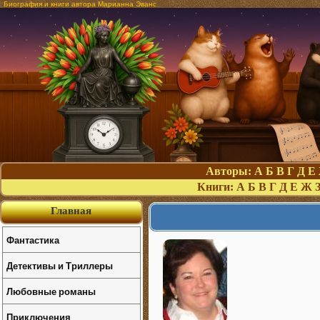
Биография и книги автора Марианна Эванс
Авторы:
А
Б
В
Г
Д
Е
Книги:
А
Б
В
Г
Д
Е
Ж
Главная
Фантастика
Детективы и Триллеры
Любовные романы
Приключения