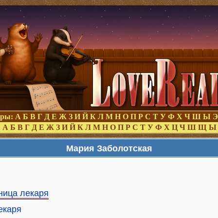
оры:
А
Б
В
Г
Д
Е
Ж
З
И
Й
К
Л
М
Н
О
П
Р
С
Т
У
Ф
Х
Ч
Ш
Ы
Э
:
А
Б
В
Г
Д
Е
Ж
З
И
Й
К
Л
М
Н
О
П
Р
С
Т
У
Ф
Х
Ц
Ч
Ш
Щ
Ы
Мария Заболотская
ница лекаря
екаря