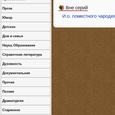
Вне серий
Проза
И.о. поместного чароде
Юмор
Детское
Дом и семья
Наука, Образование
Справочная литература
Духовность
Документальная
Прочее
Поэзия
Драматургия
Старинное