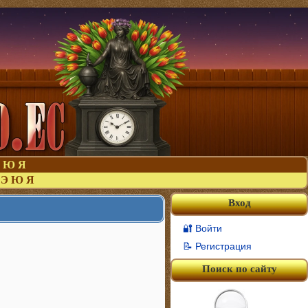
Ю
Я
Э
Ю
Я
Вход
🔐 Войти
📝 Регистрация
Поиск по сайту