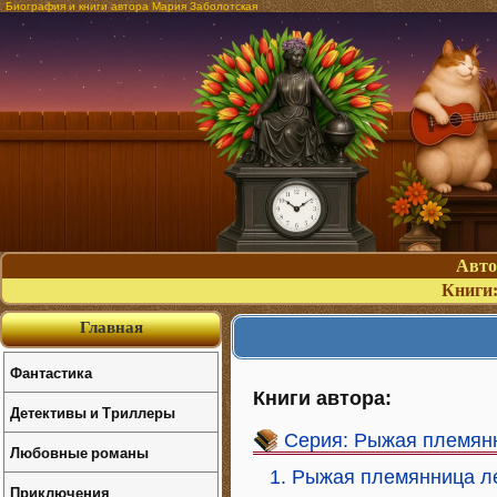
Биография и книги автора Мария Заболотская
Авт
Книги
Главная
Фантастика
Книги автора:
Детективы и Триллеры
Серия: Рыжая племян
Любовные романы
1. Рыжая племянница л
Приключения