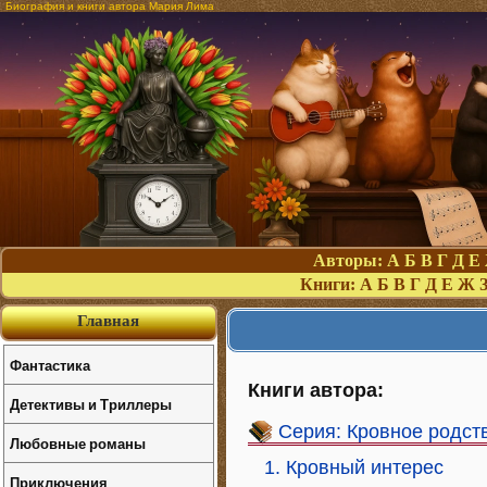
Биография и книги автора Мария Лима
Авторы:
А
Б
В
Г
Д
Е
Книги:
А
Б
В
Г
Д
Е
Ж
Главная
Фантастика
Книги автора:
Детективы и Триллеры
Серия: Кровное родст
Любовные романы
1. Кровный интерес
Приключения