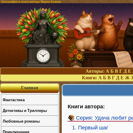
Биография и книги автора Мария Быкова
Авторы:
А
Б
В
Г
Д
Е
Книги:
А
Б
В
Г
Д
Е
Ж
Главная
Фантастика
Книги автора:
Детективы и Триллеры
Серия: Удача любит р
Любовные романы
1. Первый шаг
Приключения