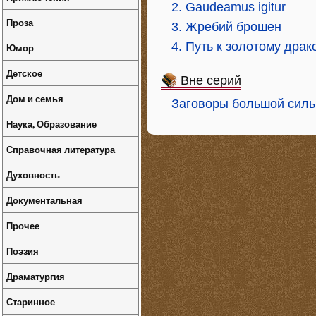
2. Gaudeamus igitur
Проза
3. Жребий брошен
4. Путь к золотому драк
Юмор
Детское
Вне серий
Дом и семья
Заговоры большой силы.
Наука, Образование
Справочная литература
Духовность
Документальная
Прочее
Поэзия
Драматургия
Старинное