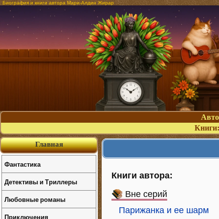
Биография и книги автора Мари-Алдин Жирар
Авт
Книги
Главная
Фантастика
Книги автора:
Детективы и Триллеры
Вне серий
Любовные романы
Парижанка и ее шарм
Приключения