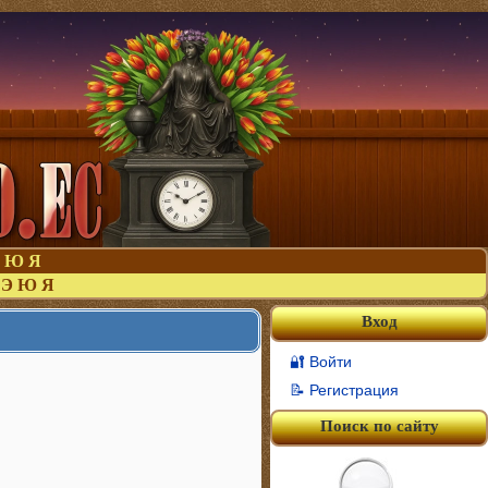
Ю
Я
Э
Ю
Я
Вход
🔐 Войти
📝 Регистрация
Поиск по сайту