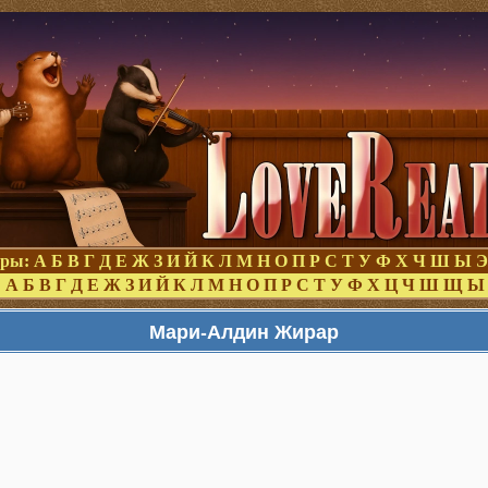
оры:
А
Б
В
Г
Д
Е
Ж
З
И
Й
К
Л
М
Н
О
П
Р
С
Т
У
Ф
Х
Ч
Ш
Ы
Э
:
А
Б
В
Г
Д
Е
Ж
З
И
Й
К
Л
М
Н
О
П
Р
С
Т
У
Ф
Х
Ц
Ч
Ш
Щ
Ы
Мари-Алдин Жирар