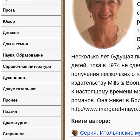
О
Проза
с
Юмор
р
т
Детское
В
Дом и семья
А
Наука, Образование
Несколько лет будущая п
детей, пока в 1974 не сд
Справочная литература
получения нескольких от
Духовность
издательству Mills & Boon
Документальная
К настоящему времени Ма
Прочее
романов. Она живет в Бри
http://www.margaret-mayo.
Поэзия
Книги автора:
Драматургия
Серия: Итальянские м
Старинное