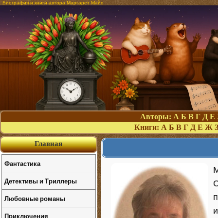
Биография и книги автора Маргарет Майо
Авторы:
А
Б
В
Г
Д
Е
Книги:
А
Б
В
Г
Д
Е
Ж
Главная
Фантастика
М
Детективы и Триллеры
С
п
Любовные романы
и
Приключения