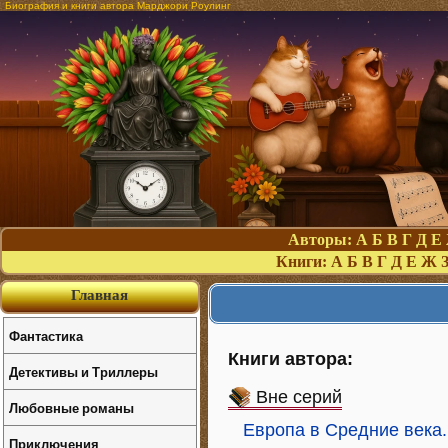
Биография и книги автора Марджори Роулинг
Авторы:
А
Б
В
Г
Д
Е
Книги:
А
Б
В
Г
Д
Е
Ж
Главная
Фантастика
Книги автора:
Детективы и Триллеры
Вне серий
Любовные романы
Европа в Средние века. 
Приключения