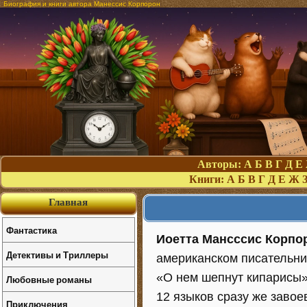
Биография и книги автора Манессис Корпорон
Авторы:
А
Б
В
Г
Д
Е
Книги:
А
Б
В
Г
Д
Е
Ж
Главная
Фантастика
Иоетта Мансссис Корпо
Детективы и Триллеры
американском писательни
«О нем шепнут кипарисы»
Любовные романы
12 языков сразу же завое
Приключения