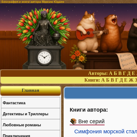
Биография и книги автора Максим Юдаев
Авторы:
А
Б
В
Г
Д
Е
Книги:
А
Б
В
Г
Д
Е
Ж
Главная
Фантастика
Книги автора:
Детективы и Триллеры
Вне серий
Любовные романы
Симфония морской ста
Приключения