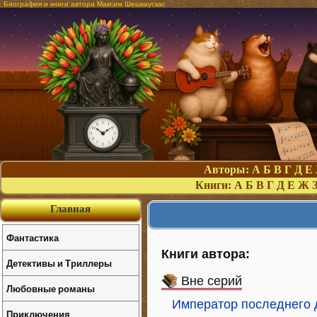
Биография и книги автора Максим Шешкаускас
Авторы:
А
Б
В
Г
Д
Е
Книги:
А
Б
В
Г
Д
Е
Ж
Главная
Фантастика
Книги автора:
Детективы и Триллеры
Вне серий
Любовные романы
Император последнего 
Приключения