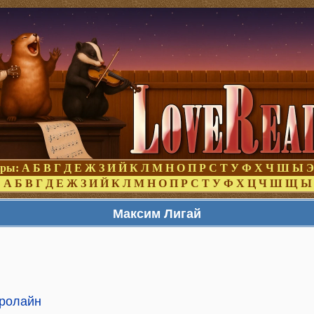
оры:
А
Б
В
Г
Д
Е
Ж
З
И
Й
К
Л
М
Н
О
П
Р
С
Т
У
Ф
Х
Ч
Ш
Ы
Э
:
А
Б
В
Г
Д
Е
Ж
З
И
Й
К
Л
М
Н
О
П
Р
С
Т
У
Ф
Х
Ц
Ч
Ш
Щ
Ы
Максим Лигай
рролайн