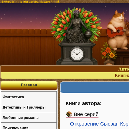
Биография и книги автора Максим Лигай
Авт
Книги
Главная
Фантастика
Книги автора:
Детективы и Триллеры
Вне серий
Любовные романы
Откровение Сьюзан Кэ
Приключения