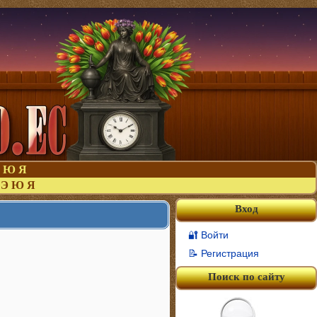
Ю
Я
Э
Ю
Я
Вход
🔐 Войти
📝 Регистрация
Поиск по сайту