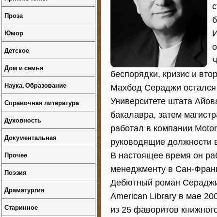
с
Проза
б
Юмор
И
о
Детское
Ч
Дом и семья
беспорядки, кризис и вт
Наука, Образование
Махбод Сераджи остался 
Университете штата Айова
Справочная литература
бакалавра, затем магист
Духовность
работал в компании Motoro
Документальная
руководящие должности в
Прочее
В настоящее время он раб
менеджменту в Сан-Фран
Поэзия
Дебютный роман Сераджи
Драматургия
American Library в мае 20
Старинное
из 25 фаворитов книжного