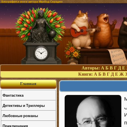
Биография и книги автора Махбод Сераджи
Авторы:
А
Б
В
Г
Д
Е
Книги:
А
Б
В
Г
Д
Е
Ж
Главная
Фантастика
М
Детективы и Триллеры
سراجی),
И
Любовные романы
п
Приключения