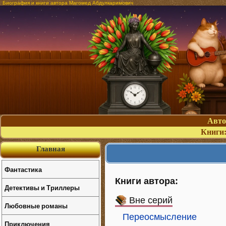
Биография и книги автора Магомед Абдулкаримович
Авт
Книги
Главная
Фантастика
Книги автора:
Детективы и Триллеры
Вне серий
Любовные романы
Переосмысление
Приключения