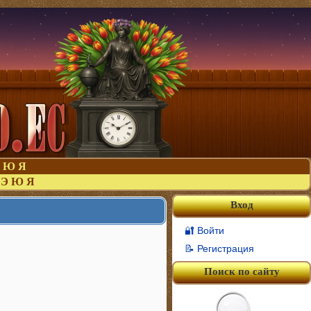
Ю
Я
Э
Ю
Я
Вход
🔐 Войти
📝 Регистрация
Поиск по сайту