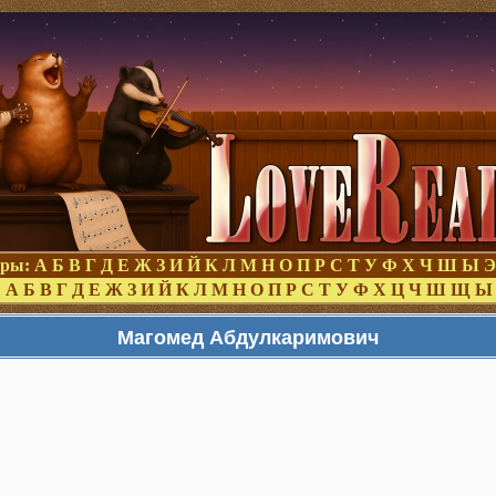
оры:
А
Б
В
Г
Д
Е
Ж
З
И
Й
К
Л
М
Н
О
П
Р
С
Т
У
Ф
Х
Ч
Ш
Ы
Э
:
А
Б
В
Г
Д
Е
Ж
З
И
Й
К
Л
М
Н
О
П
Р
С
Т
У
Ф
Х
Ц
Ч
Ш
Щ
Ы
Магомед Абдулкаримович