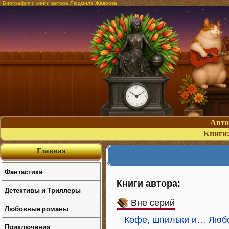
Биография и книги автора Людмила Жаврова
Авт
Книги
Главная
Фантастика
Книги автора:
Детективы и Триллеры
Вне серий
Любовные романы
Кофе, шпильки и… Люб
Приключения