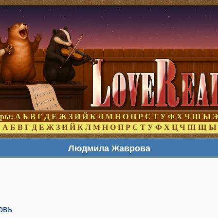
оры:
А
Б
В
Г
Д
Е
Ж
З
И
Й
К
Л
М
Н
О
П
Р
С
Т
У
Ф
Х
Ч
Ш
Ы
Э
:
А
Б
В
Г
Д
Е
Ж
З
И
Й
К
Л
М
Н
О
П
Р
С
Т
У
Ф
Х
Ц
Ч
Ш
Щ
Ы
Людмила Жаврова
овь