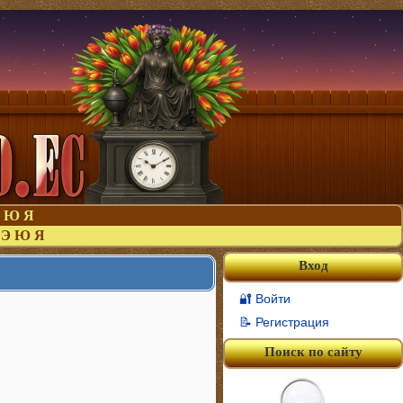
Ю
Я
Э
Ю
Я
Вход
🔐 Войти
📝 Регистрация
Поиск по сайту