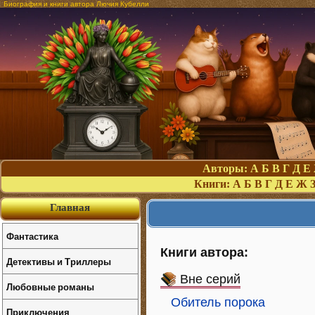
Биография и книги автора Лючия Кубелли
Авторы:
А
Б
В
Г
Д
Е
Книги:
А
Б
В
Г
Д
Е
Ж
Главная
Фантастика
Книги автора:
Детективы и Триллеры
Вне серий
Любовные романы
Обитель порока
Приключения