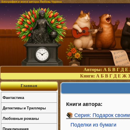
Биография и книги автора Любовь Чурина
Авторы:
А
Б
В
Г
Д
Е
Книги:
А
Б
В
Г
Д
Е
Ж
Главная
Фантастика
Книги автора:
Детективы и Триллеры
Серия: Подарок своим
Любовные романы
Поделки из бумаги
Приключения